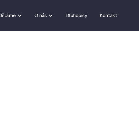
 děláme
O nás
Dluhopisy
Kontakt