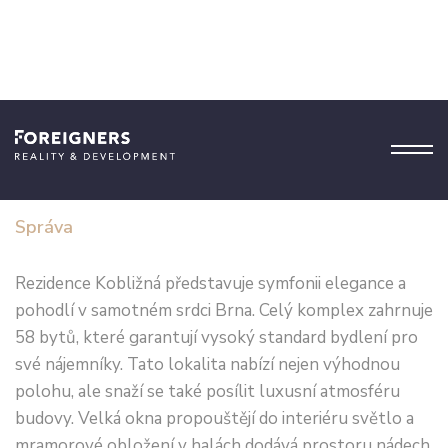
Rezidence Kobližná
Správa
Rezidence Kobližná představuje symfonii elegance a
pohodlí v samotném srdci Brna. Celý komplex zahrnuje
58 bytů, které garantují vysoký standard bydlení pro
své nájemníky. Tato lokalita nabízí nejen výhodnou
polohu, ale snaží se také posílit luxusní atmosféru
budovy. Velká okna propouštějí do interiéru světlo a
mramorové obložení v halách dodává prostoru nádech