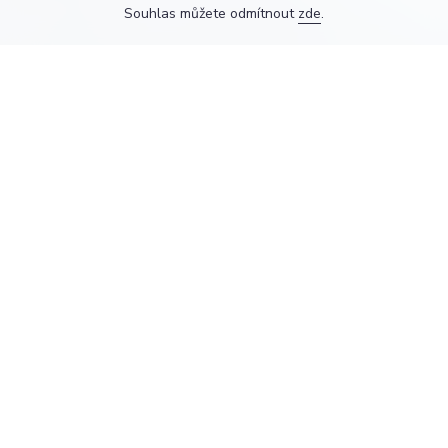
Souhlas můžete odmítnout
zde
.
Myšlenkám dáváme reálnou
podobu a nemovitostem světový
formát.
O nás
NAŠE PROJEKTY