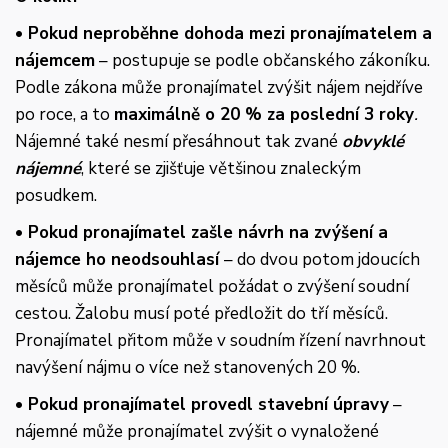
• Pokud neproběhne dohoda mezi pronajímatelem a
nájemcem
– postupuje se podle občanského zákoníku.
Podle zákona může pronajímatel zvýšit nájem nejdříve
po roce, a to
maximálně o 20 % za poslední 3 roky
.
Nájemné také nesmí přesáhnout tak zvané
obvyklé
nájemné
, které se zjišťuje většinou znaleckým
posudkem.
• Pokud pronajímatel zašle návrh na zvýšení a
nájemce ho neodsouhlasí
– do dvou potom jdoucích
měsíců může pronajímatel požádat o zvýšení soudní
cestou. Žalobu musí poté předložit do tří měsíců.
Pronajímatel přitom může v soudním řízení navrhnout
navýšení nájmu o více než stanovených 20 %.
• Pokud pronajímatel provedl stavební úpravy
–
nájemné může pronajímatel zvýšit o vynaložené