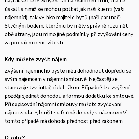
naší desetileté zkušenosti na realitním trhu, známe
úskalí, s nimiž se mohou potkat jak naši klienti (vaši
nájemníci), tak vy jako majitelé bytů (naši partneři).
Styčným bodem, kterému by měly správně rozumět
obě strany, jsou mimo jiné podmínky při zvyšování ceny
za pronájem nemovitostí.
Kdy můžete zvýšit nájem
Zvýšení nájemného byste měli dohodnout dopředu se
svým nájemcem v nájemní smlouvě. Nejčastěji se
stanovuje tzv.
inflační doložkou.
Případně lze zvýšení
později sjednat dohodou a formou dodatku ke smlouvě.
Při sepisování nájemní smlouvy můžete zvyšování
nájmu zcela vyloučit ve formě dohody s nájemcem.V
tomto případě má dohoda přednost před zákonem.
O kolik?