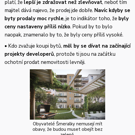
platí, že
lepší je zdražovat než zlevňovat
, neboť tím
majitel dává najevo, že prodej jde dobře.
Navíc kdyby se
byty prodaly moc rychle
, je to indikátor toho, že
byly
ceny nastaveny příliš nízko
. Pokud by to bylo
naopak, znamenalo by to, že byly ceny příliš vysoké.
• Kdo zvažuje koupi bytů,
měl by se dívat na začínající
projekty developerů
, protože ti jsou na začátku
ochotní prodat nemovitosti levněji.
Obyvatelé Šmeralky nemusejí mít
obavy, že budou muset obejít bez
zeleně.