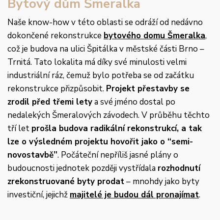
Bytový dům Šmeralka
Naše know-how v této oblasti se odráží od nedávno
dokončené rekonstrukce
bytového domu Šmeralka
,
což je budova na ulici Špitálka v městské části Brno –
Trnitá. Tato lokalita má díky své minulosti velmi
industriální ráz, čemuž bylo potřeba se od začátku
rekonstrukce přizpůsobit.
Projekt přestavby se
zrodil před třemi lety
a své jméno dostal po
nedalekých Šmeralových závodech. V průběhu těchto
tří let
prošla budova radikální rekonstrukcí, a tak
lze o výsledném projektu hovořit jako o “semi-
novostavbě”
. Počáteční nepříliš jasné plány o
budoucnosti jednotek později vystřídala
rozhodnutí
zrekonstruované byty prodat
– mnohdy jako byty
investiční, jejichž
majitelé je budou dál pronajímat
.