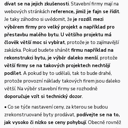
dívat se na jejich zkušenosti
. Stavební firmy mají na
webových stránkách
reference, jimiž je fajn se řídit
.
Je taky záhodno si uvědomit, že
je rozdíl mezi
výběrem firmy pro velký projekt a například pro
přestavbu malého bytu
.
U většího projektu má
člověk větší moc si vybírat
, protože je to zajímavější
zakázka. Pokud budete shánět
firmu například na
rekonstrukci bytu, je výběr daleko menší
, protože
větší firmy se na takových projektech nechtějí
podílet
. A pokud by to udělali, tak to bude drahé,
protože provozní náklady takových firem jsou daleko
větší. Na výběr stavební firmy se rozhodně
doporučuje vzít si technický dozor
.
• Co se týče nastavení ceny, za kterou se budou
zrekonstruované byty prodávat,
podívejte se na to,
jak vysoko či nízko se ceny pohybují
. Obecně rovněž