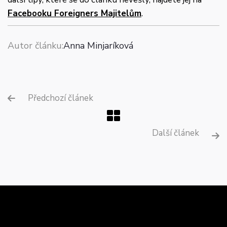
Facebooku Foreigners Majitelům
.
Autor článku:
Anna Minjaríková
Předchozí článek

Další článek
