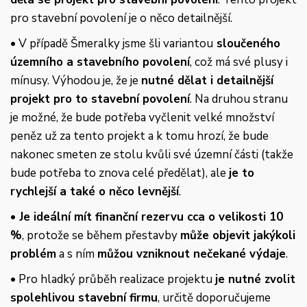
pro stavební povolení je o něco detailnější.
• V případě Šmeralky jsme šli variantou
sloučeného
územního a stavebního povolení
, což má své plusy i
mínusy. Výhodou je, že je
nutné dělat i detailnější
projekt pro to stavební povolení
. Na druhou stranu
je možné, že bude potřeba vyčlenit velké množství
peněz už za tento projekt a k tomu hrozí, že bude
nakonec smeten ze stolu kvůli své územní části (takže
bude potřeba to znova celé předělat), ale
je to
rychlejší a také o něco levnější
.
• Je ideální mít finanční rezervu cca o velikosti 10
%
, protože se během přestavby
může objevit jakýkoli
problém
a s ním
můžou vzniknout nečekané výdaje
.
• Pro hladký průběh realizace projektu
je nutné zvolit
spolehlivou stavební firmu
, určitě doporučujeme