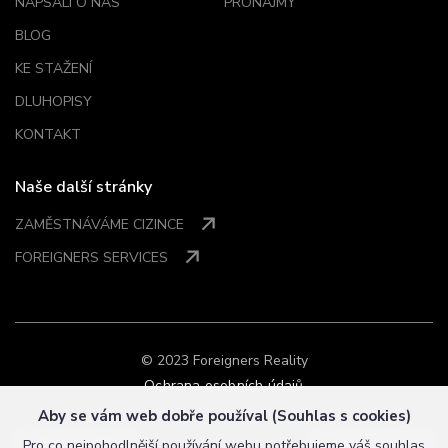
NAPSALI O NÁS
PRONÁJMY
BLOG
KE STAŽENÍ
DLUHOPISY
KONTAKT
Naše další stránky
ZAMĚSTNÁVÁME CIZINCE
FOREIGNERS SERVICES
© 2023 Foreigners Reality
Ochrana osobních údajů
Aby se vám web dobře používal (Souhlas s cookies)
Pro co nejpohodlnější používání webu potřebujeme váš
souhlas