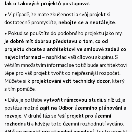
Jak u takových projektů postupovat
• V případě, že máte zkušenosti a svůj projekt si
dostatečně promyslíte,
nebojte se a neotálejte
.
• Pokud se pouštíte do podobného projektu jako my,
je dobré mít dobrou představu o tom, co od
projektu chcete
a
architektovi ve smlouvě zadali co
nejvíc informací
– například vaši cílovou skupinu. S
větším množstvím informací se totiž bude architektovi
lépe pro váš projekt tvořit co nejpřesnější rozpočet.
Můžete si
k projektování vzít technický dozor
, který
s tím pomůže.
• Dále je potřeba
vytvořit rámcovou studii
, s níž už je
posléze možné
zajít na Odbor územního plánování a
rozvoje
. V druhé fázi se řeší p
rojekt pro územní
rozhodnutí
a když je toto územní rozhodnutí vydáno,
dělá se projekt pro stavební povolení
. Tento projekt