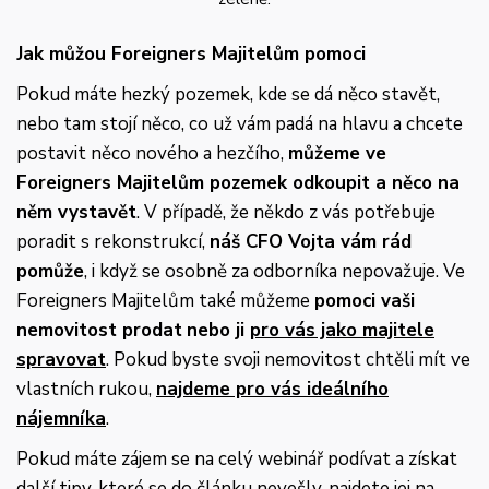
Jak můžou Foreigners Majitelům pomoci
Pokud máte hezký pozemek, kde se dá něco stavět,
nebo tam stojí něco, co už vám padá na hlavu a chcete
postavit něco nového a hezčího,
můžeme ve
Foreigners Majitelům pozemek odkoupit a něco na
něm vystavět
. V případě, že někdo z vás potřebuje
poradit s rekonstrukcí,
náš CFO Vojta vám rád
pomůže
, i když se osobně za odborníka nepovažuje. Ve
Foreigners Majitelům také můžeme
pomoci vaši
nemovitost prodat
nebo ji
pro vás jako majitele
spravovat
. Pokud byste svoji nemovitost chtěli mít ve
vlastních rukou,
najdeme pro vás ideálního
nájemníka
.
Pokud máte zájem se na celý webinář podívat a získat
další tipy, které se do článku nevešly, najdete jej na