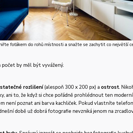
iřte foťákem do rohů místnosti a snažte se zachytit co největší ce
ich počet by měl být vyvážený.
statečné rozlišení
(alespoň 300 x 200 px) a
ostrost
. Nik
ky, ani to, že když si chce pořádně prohlédnout ten moderní
ém není poznat ani barva kachliček. Pokud vlastníte telefo
nešní době už dobrá fotografie nevzniká jenom na zrcadlov