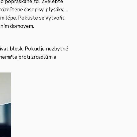
ebo popraskané zdi. Zvelebte
rozečtené časopisy, plyšáky,…
ím lépe. Pokuste se vytvořit
astním domovem.
žívat blesk. Pokud je nezbytné
nemiřte proti zrcadlům a