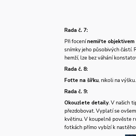
Rada č. 7:
Při focení
nemiřte objektivem 
snímky jeho působivých částí. R
hemží, lze bez váhání konstato
Rada č. 8:
Foťte na šířku
, nikoli na výšk
Rada č. 9:
Okouzlete detaily
. V našich t
přezdobovat. Vyplatí se ovšem 
květinu. V koupelně pověste ru
fotkách přímo vybízí k nastěho