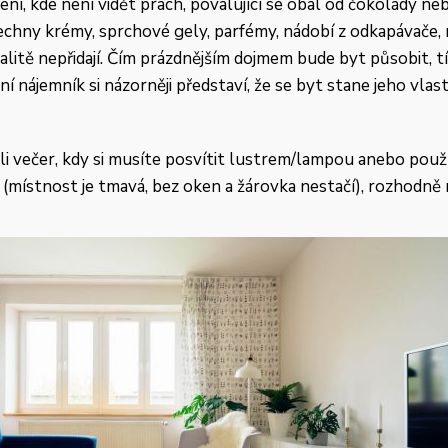
ení, kde není vidět prach, povalující se obal od čokolády n
echny krémy, sprchové gely, parfémy, nádobí z odkapávače, 
alitě nepřidají. Čím prázdnějším dojmem bude byt působit, t
ní nájemník si názorněji představí, že se byt stane jeho vl
oli večer, kdy si musíte posvítit lustrem/lampou anebo pou
(místnost je tmavá, bez oken a žárovka nestačí), rozhodně 