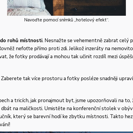
Navoďte pomocí snímků „hotelový efekt“.
do rohů místnosti
. Nesnažte se vehementně zabrat celý pok
ovněž nefoťte přímo proti zdi. Jelikož inzeráty na nemovito
vat, že fotky prodávají a mohou tak učinit rozdíl mezi úsp
u. Zaberete tak více prostoru a fotky posléze snadněji upraví
ipech a tricích, jak pronajmout byt, jsme upozorňovali na to
dbát na maličkosti. Umistěte na konferenční stolek v obýv
čník, který se barevní hodí ke zbytku místnosti. Takto he
vání!