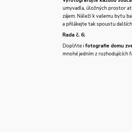
Vyfotografujte každou součá
umyvadla, úložných prostor atd.
zájem. Náleží k vašemu bytu b
a přilákejte tak spoustu dalšíc
Rada č. 6:
Doplňte i
fotografie domu zv
mnohé jedním z rozhodujících f