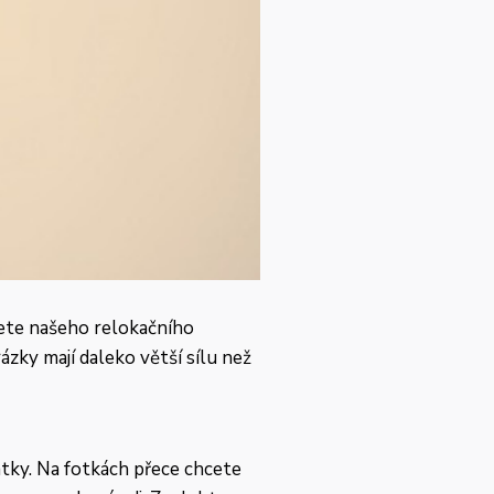
vete našeho relokačního
zky mají daleko větší sílu než
atky. Na fotkách přece chcete