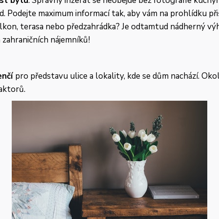
st bytu
. Správný inzerát se neobejde bez fotografie kuchyň
 Podejte maximum informací tak, aby vám na prohlídku přišli
alkon, terasa nebo předzahrádka? Je odtamtud nádherný v
h zahraničních nájemníků!
enčí
pro představu ulice a lokality, kde se dům nachází. Ok
aktorů.