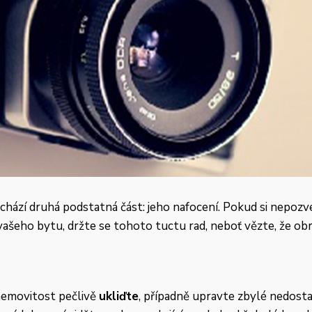
chází druhá podstatná část: jeho nafocení. Pokud si nepoz
ašeho bytu, držte se tohoto tuctu rad, neboť vězte, že obrá
emovitost pečlivě
ukliďte
, případně upravte zbylé nedost