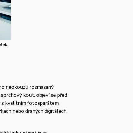
lek.
oho neokouzlí rozmazaný
 sprchový kout, objeví se před
n s kvalitním fotoaparátem,
kách nebo drahých digitálech.