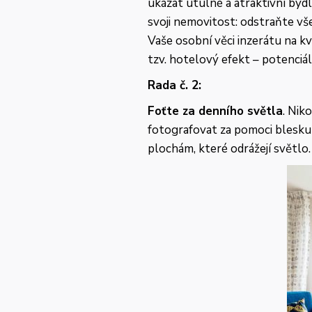
ukázat útulné a atraktivní bydl
svoji nemovitost: odstraňte vš
Vaše osobní věci inzerátu na kv
tzv. hotelový efekt – potenciál
Rada č. 2:
Foťte za denního světla
. Nik
fotografovat za pomoci blesku 
plochám, které odrážejí světlo.