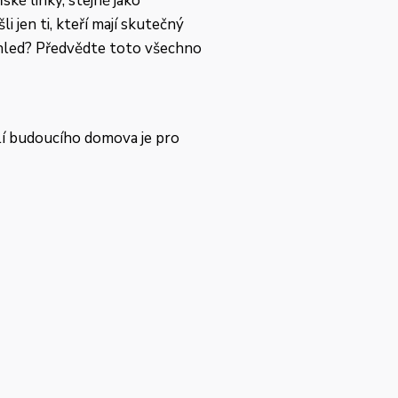
ské linky, stejně jako
 jen ti, kteří mají skutečný
ýhled? Předvědte toto všechno
olí budoucího domova je pro