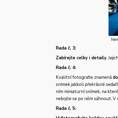
Nem
Rada č. 3:
Zabírejte celky i detaily
. Jej
Rada č. 4:
Kvalitní fotografie znamená
do
snímek jakkoli překrásné sedač
ním miniaturní snímek, na kter
nebojte se po něm sáhnout. V d
Rada č. 5: