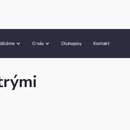
 děláme
O nás
Dluhopisy
Kontakt
trými