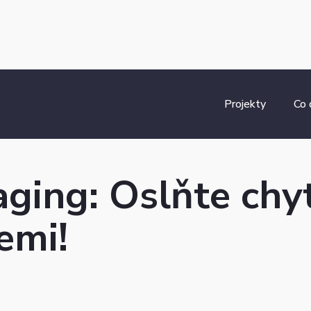
Projekty
Co
ging: Oslňte chy
emi!