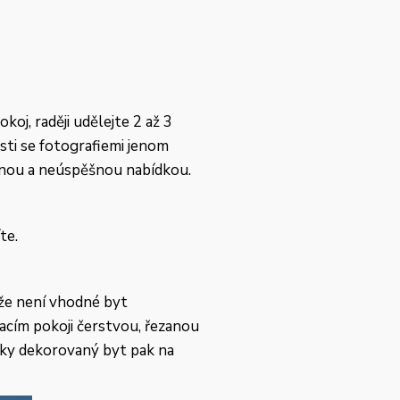
oj, raději udělejte 2 až 3
sti se fotografiemi jenom
ěšnou a neúspěšnou nabídkou.
te.
, že není vhodné byt
acím pokoji čerstvou, řezanou
zky dekorovaný byt pak na